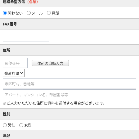
連絡希望方法
（必須）
問わない
メール
電話
FAX番号
住所
郵便番号
市区町村、番地等
アパート、マンション名、部屋番号等
※ご入力いただいた住所に資料を送付する場合がございます。
性別
男性
女性
年齢