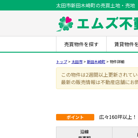
太田市新田木崎町の売買土地・売地（木
売買物件を探す
賃貸物件
トップ
>
太田市
>
新田木崎町
>
物件詳細
この物件は2週間以上更新されて
最新の販売情報は不動産店舗にお
広々160坪以上
ポイント
沿線