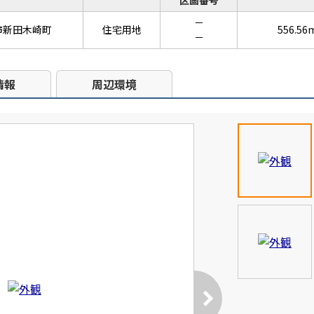
区画番号
－
市新田木崎町
住宅用地
556.56
－
情報
周辺環境