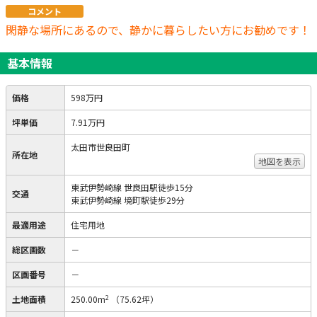
コメント
閑静な場所にあるので、静かに暮らしたい方にお勧めです！
基本情報
価格
598万円
坪単価
7.91万円
太田市世良田町
所在地
地図を表示
東武伊勢崎線 世良田駅徒歩15分
交通
東武伊勢崎線 境町駅徒歩29分
最適用途
住宅用地
総区画数
－
区画番号
－
2
土地面積
250.00m
（75.62坪）