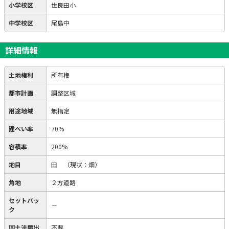
小学校区
世良田小
中学校区
尾島中
詳細情報
土地権利
所有権
都市計画
調整区域
用途地域
無指定
建ぺい率
70%
容積率
200%
地目
田
（現状：畑）
角地
２方道路
セットバッ
－
ク
国土法届出
不要