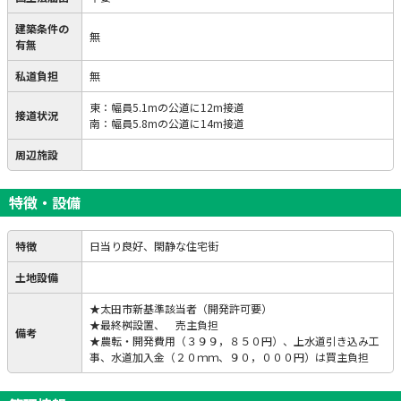
建築条件の
無
有無
私道負担
無
東：幅員5.1mの公道に12m接道
接道状況
南：幅員5.8mの公道に14m接道
周辺施設
特徴・設備
特徴
日当り良好、閑静な住宅街
土地設備
★太田市新基準該当者（開発許可要）
★最終桝設置、 売主負担
備考
★農転・開発費用（３９９，８５０円）、上水道引き込み工
事、水道加入金（２０ｍｍ、９０，０００円）は買主負担