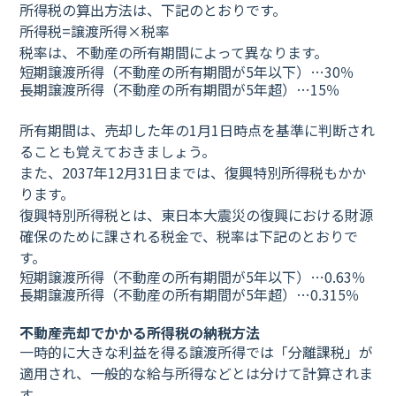
所得税の算出方法は、下記のとおりです。
所得税=譲渡所得×税率
税率は、不動産の所有期間によって異なります。
短期譲渡所得（不動産の所有期間が5年以下）…30％
長期譲渡所得（不動産の所有期間が5年超）…15％
所有期間は、売却した年の1月1日時点を基準に判断され
ることも覚えておきましょう。
また、2037年12月31日までは、復興特別所得税もかか
ります。
復興特別所得税とは、東日本大震災の復興における財源
確保のために課される税金で、税率は下記のとおりで
す。
短期譲渡所得（不動産の所有期間が5年以下）…0.63％
長期譲渡所得（不動産の所有期間が5年超）…0.315％
不動産売却でかかる所得税の納税方法
一時的に大きな利益を得る譲渡所得では「分離課税」が
適用され、一般的な給与所得などとは分けて計算されま
す。